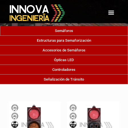
Semáforos
Estructuras para Semaforización
Accesorios de Semáforos
Ópticas LED
Controladores
Señalización de Tránsito