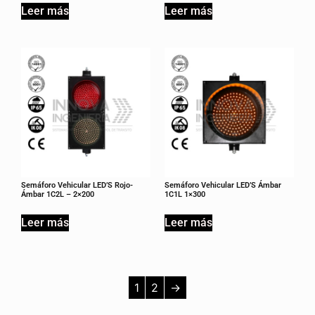
Leer más
Leer más
Semáforo Vehicular LED’S Rojo-
Semáforo Vehicular LED’S Ámbar
Ámbar 1C2L – 2×200
1C1L 1×300
Leer más
Leer más
1
2
→