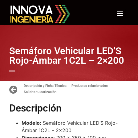
Semáforo Vehicular LED’S
Rojo-Ámbar 1C2L – 2×200
Descripción y Ficha Técnica
Productos relacionados
Solicita tu cotización
Descripción
Modelo:
Semáforo Vehicular LED’S Rojo-
Ámbar 1C2L – 2×200
Dimensiones:
700 x 350 x 100 mm