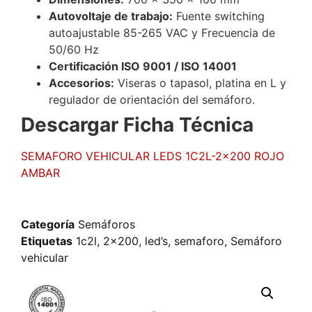
Autovoltaje de trabajo:
Fuente switching
autoajustable 85-265 VAC y Frecuencia de
50/60 Hz
Certificación ISO 9001 / ISO 14001
Accesorios:
Viseras o tapasol, platina en L y
regulador de orientación del semáforo.
Descargar Ficha Técnica
SEMAFORO VEHICULAR LEDS 1C2L-2×200 ROJO
AMBAR
Categoría
Semáforos
Etiquetas
1c2l
,
2x200
,
led’s
,
semaforo
,
Semáforo
vehicular