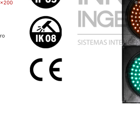
2×200
ro