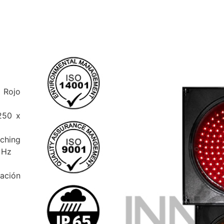
 Rojo
250 x
hing
 Hz
ación