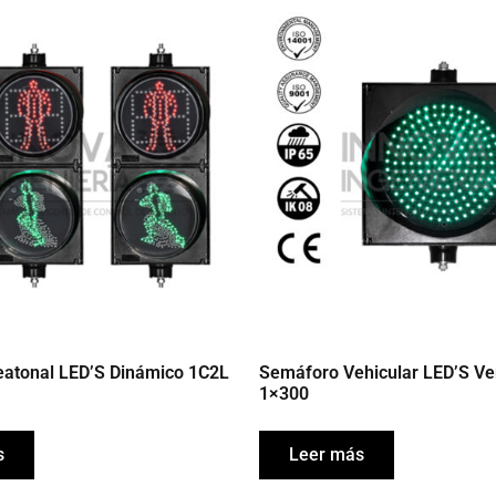
atonal LED’S Dinámico 1C2L
Semáforo Vehicular LED’S V
1×300
s
Leer más