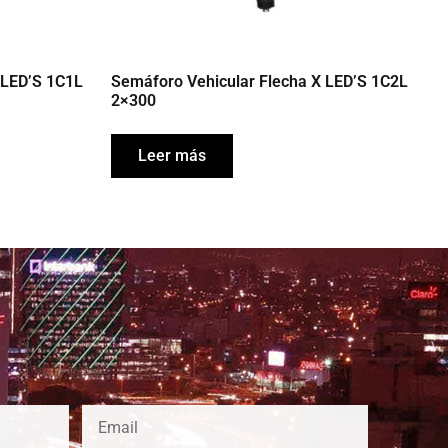
 LED’S 1C1L
Semáforo Vehicular Flecha X LED’S 1C2L
2×300
Leer más