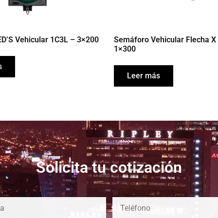
D’S Vehicular 1C3L – 3×200
Semáforo Vehicular Flecha X
1×300
s
Leer más
Solicita tu cotización