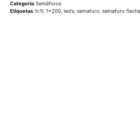
Categoría
Semáforos
Etiquetas
1c1l
,
1x200
,
led’s
,
semaforo
,
semaforo flech