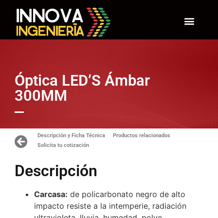
Óptica LED’S Ámbar
300MM
Descripción y Ficha Técnica
Productos relacionados
Solicita tu cotización
Descripción
Carcasa:
de policarbonato negro de alto
impacto resiste a la intemperie, radiación
ultravioleta, lluvia, humedad, polvo.