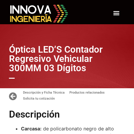
Óptica LED’S Contador
Regresivo Vehicular
300MM 03 Dígitos
Descripción y Ficha Técnica
Productos relacionados
Solicita tu cotización
Descripción
Carcasa:
de policarbonato negro de alto