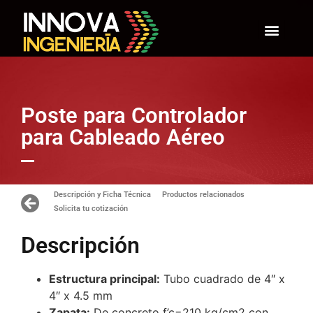
Poste para Controlador
para Cableado Aéreo
Descripción y Ficha Técnica
Productos relacionados
Solicita tu cotización
Descripción
Estructura principal:
Tubo cuadrado de 4″ x
4″ x 4.5 mm
Zapata:
De concreto f’c=210 kg/cm2 con