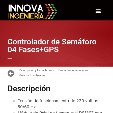
Controlador de Semáforo
04 Fases+GPS
Descripción y Ficha Técnica
Productos relacionados
Solicita tu cotización
Descripción
Tensión de funcionamiento de 220 voltios-
50/60 Hz.
Módulo de Reloj de tiempo real DS1307 con